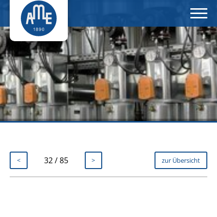
32 / 85
<
>
zur Übersicht